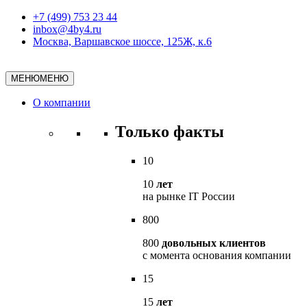
+7 (499) 753 23 44
inbox@4by4.ru
Москва, Варшавское шоссе, 125Ж, к.6
МЕНЮ
МЕНЮ
О компании
Только факты
10
10
лет
на рынке IT России
800
800
довольных клиентов
с момента основания компании
15
15
лет