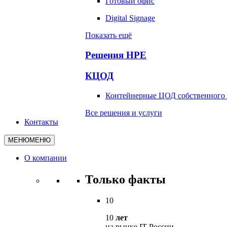
​Готовый офис
Digital Signage
Показать ещё
Решения HPE
КЦОД
Контейнерные ЦОД собственного 
Все решения и услуги
Контакты
МЕНЮ
МЕНЮ
О компании
Только факты
10
10
лет
на рынке IT России