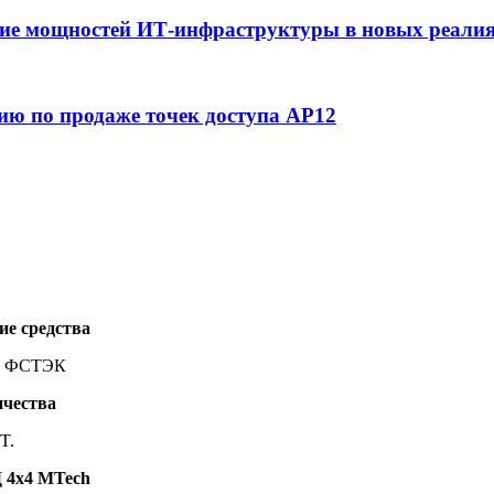
ние мощностей ИТ-инфраструктуры в новых реалиях
цию по продаже точек доступа AP12
е средства
 и ФСТЭК
ичества
T.
 4х4 MTech