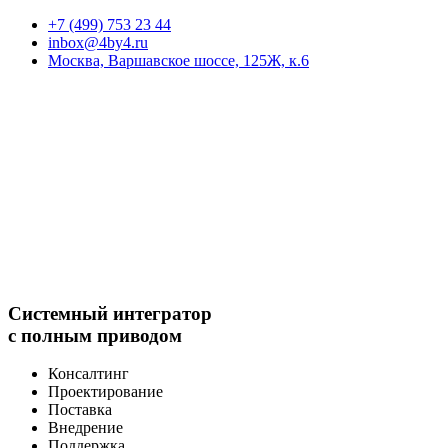
+7 (499) 753 23 44
inbox@4by4.ru
Москва, Варшавское шоссе, 125Ж, к.6
МЕНЮ
МЕНЮ
Системный интегратор
с полным приводом
Консалтинг
Проектирование
Поставка
Внедрение
Поддержка