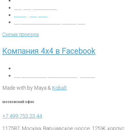
ООО "4х4 УК"
+7 (499) 753 23 44
inbox@4by4.ru
Варшавское шоссе, 125Ж, к.6
Схема проезда
Компания 4х4 в Facebook
2019 ООО "4х4 УК"
Обработка персональных данных
Made with
by Maya &
Kobalt
московский офис
+7 499 753 23 44
117587, Москва, Варшавское шоссе, 125Ж, корпус