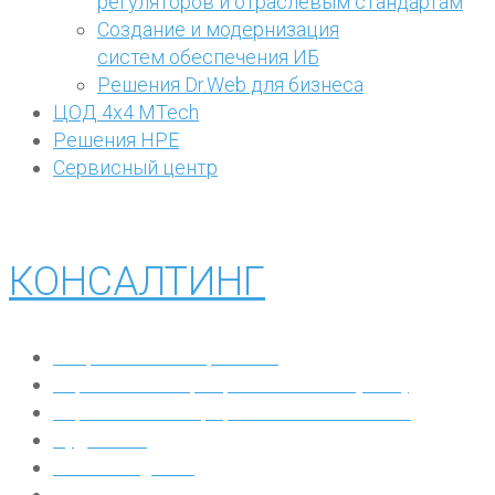
регуляторов и отраслевым стандартам
Создание и модернизация
систем обеспечения ИБ
Решения Dr.Web для бизнеса
ЦОД 4х4 MTech
Решения HPE
Сервисный центр
КОНСАЛТИНГ
Разработка IT-стратегии
Управление корпоративными IT (GEIT)
Управление непрерывностью бизнеса
Аудит в IT
IT Due Diligence
Выбор IT-решений