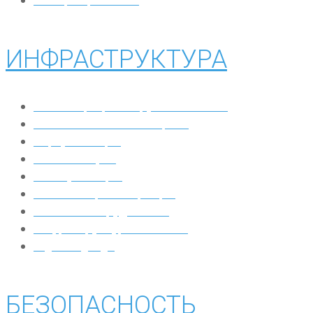
ИНФРАСТРУКТУРА​
IaaS: миграция нагрузок в облако
Комплексный мониторинг
Виртуализация
Готовый офис
Коммуникации
Компьютеры и серверы
Сетевое оборудование
Инфраструктура Microsoft
Digital Signage
БЕЗОПАСНОСТЬ