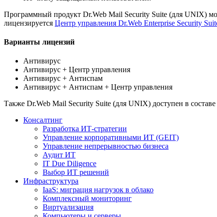
Программный продукт Dr.Web Mail Security Suite (для UNIX) мо
лицензируется
Центр управления Dr.Web Enterprise Security Suit
Варианты лицензий
Антивирус
Антивирус + Центр управления
Антивирус + Антиспам
Антивирус + Антиспам + Центр управления
Также Dr.Web Mail Security Suite (для UNIX) доступен в соста
Консалтинг
Разработка ИТ-стратегии
Управление корпоративными ИТ (GEIT)
Управление непрерывностью бизнеса
Аудит ИТ
IT Due Diligence
Выбор ИТ решений
Инфраструктура
IaaS: миграция нагрузок в облако
Комплексный мониторинг
Виртуализация
Компьютеры и серверы