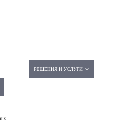
МПАНИИ
РЕШЕНИЯ И УСЛУГИ
КОНТАКТЫ
СЕРВИСНЫЙ ЦЕНТР
НОВОСТИ
КОНТАКТЫ
nix