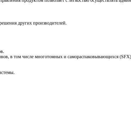
правления продуктом позволяет с легкостью осуществлять адми
в решения других производителей.
в.
ивов, в том числе многотомных и самораспаковывающихся (SFX)
истемы.