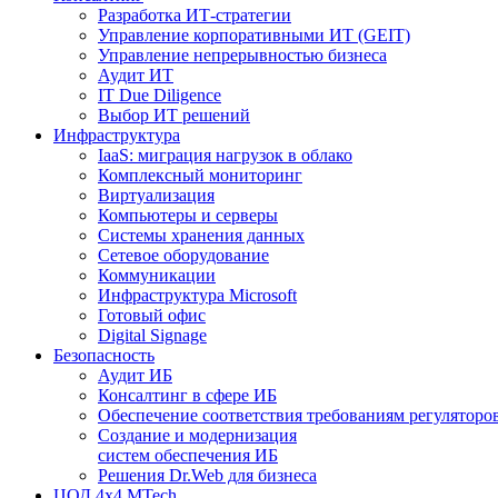
Разработка ИТ-стратегии
Управление корпоративными ИТ (GEIT)
Управление непрерывностью бизнеса
Аудит ИТ
IT Due Diligence
Выбор ИТ решений
Инфраструктура
IaaS: миграция нагрузок в облако
Комплексный мониторинг
Виртуализация
Компьютеры и серверы
Системы хранения данных
Сетевое оборудование
Коммуникации
Инфраструктура Microsoft
Готовый офис
Digital Signage
Безопасность
Аудит ИБ
Консалтинг в сфере ИБ
Обеспечение соответствия требованиям регуляторо
Создание и модернизация
систем обеспечения ИБ
Решения Dr.Web для бизнеса
ЦОД 4х4 MTech